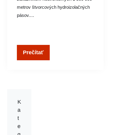
metrov štvorcových hydroizolačných
pásov.…
Prečítať
K
a
t
e
g