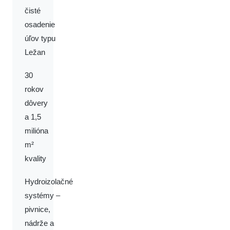
čisté
osadenie
úľov typu
Ležan
30
rokov
dôvery
a 1,5
milióna
m²
kvality
Hydroizolačné
systémy –
pivnice,
nádrže a