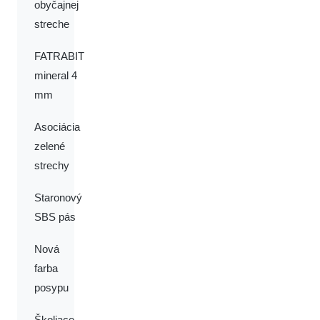
obyčajnej
streche
FATRABIT
mineral 4
mm
Asociácia
zelené
strechy
Staronový
SBS pás
Nová
farba
posypu
Školiace