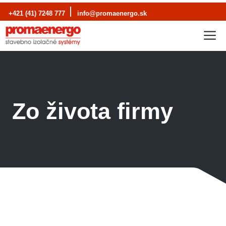
Preskočiť
+421 (41) 7248 777
info@promaenergo.sk
na
M
obsah
Zo života firmy