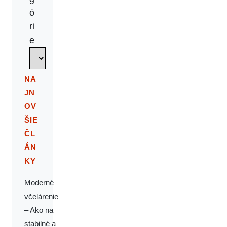
ó
ri
e
NA
JN
OV
ŠIE
ČL
ÁN
KY
Moderné
včelárenie
– Ako na
stabilné a