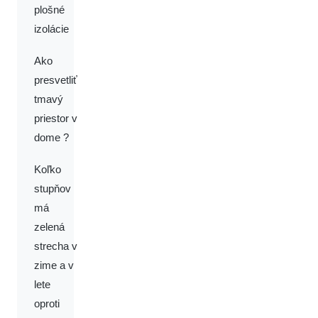
plošné
izolácie
Ako
presvetliť
tmavý
priestor v
dome ?
Koľko
stupňov
má
zelená
strecha v
zime a v
lete
oproti