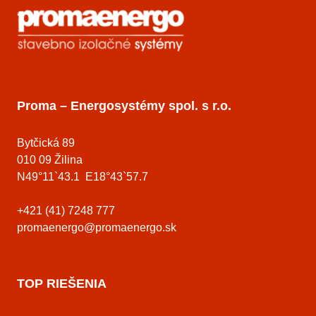
Proma – Energosystémy spol. s r.o.
Bytčická 89
010 09 Žilina
N49°11`43.1 E18°43`57.7
+421 (41) 7248 777
promaenergo@promaenergo.sk
TOP RIEŠENIA