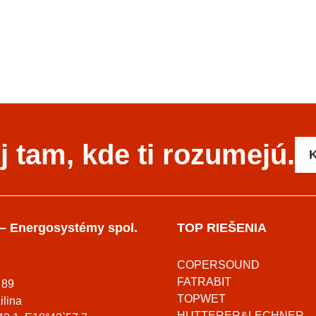
 tam, kde ti rozumejú.
K
– Energosystémy spol.
TOP RIEŠENIA
COPERSOUND
FATRABIT
 89
TOPWET
ilina
HUTTERER&LECHNER