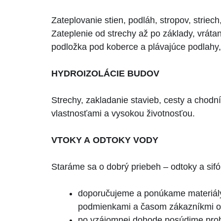
Zateplovanie stien, podláh, stropov, stri
Zateplenie od strechy až po základy, vráta
podložka pod koberce a plávajúce podlahy,
HYDROIZOLÁCIE BUDOV
Strechy, zakladanie stavieb, cesty a chod
vlastnosťami a vysokou životnosťou.
VTOKY A ODTOKY VODY
Staráme sa o dobrý priebeh – odtoky a sif
doporučujeme a ponúkame materiály
podmienkami a časom zákazníkmi od
po vzájomnej dohode posúdime probl