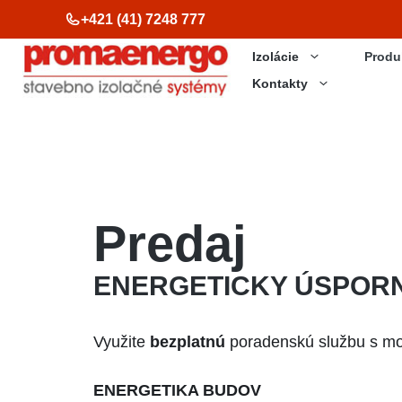
Preskočiť
+421 (41) 7248 777
na
Izolácie
Produ
obsah
Kontakty
Predaj
ENERGETICKY ÚSPOR
Využite
bezplatnú
poradenskú službu s mo
ENERGETIKA BUDOV