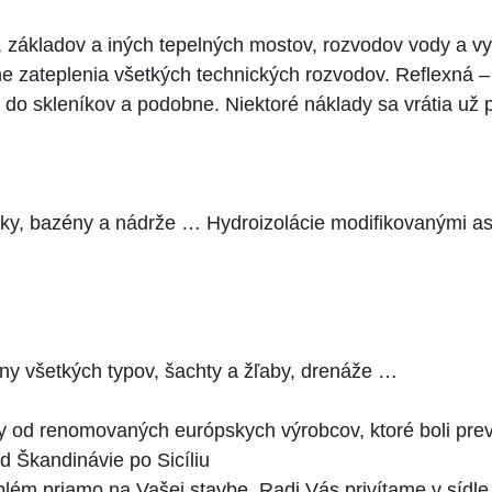
ech, základov a iných tepelných mostov, rozvodov vody a
ne zateplenia všetkých technických rozvodov. Reflexná – 
 do skleníkov a podobne. Niektoré náklady sa vrátia už 
níky, bazény a nádrže … Hydroizolácie modifikovanými a
óny všetkých typov, šachty a žľaby, drenáže …
 od renomovaných európskych výrobcov, ktoré boli prev
 Škandinávie po Sicíliu
ém priamo na Vašej stavbe. Radi Vás privítame v sídle