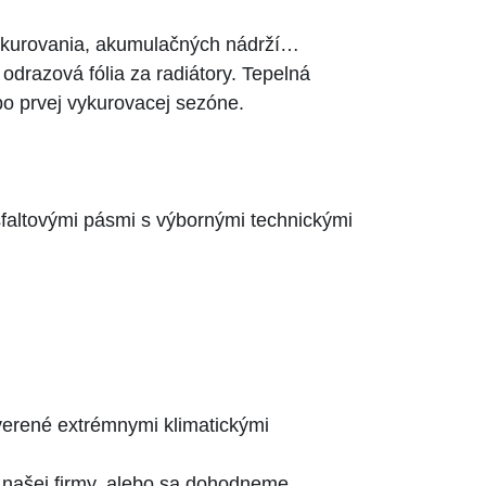
 vykurovania, akumulačných nádrží…
odrazová fólia za radiátory. Tepelná
po prvej vykurovacej sezóne.
sfaltovými pásmi s výbornými technickými
erené extrémnymi klimatickými
 našej firmy, alebo sa dohodneme