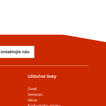
ontaktujte nás
Užitočné linky
Úvod
Services
Akcie
Najčastejšie otázky