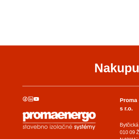
Nakupuj
Proma 
s r.o.
Bytčická
010 09 Ž