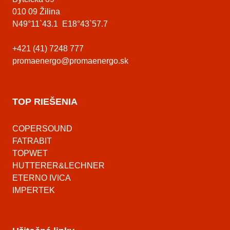
010 09 Žilina
N49°11`43.1 E18°43`57.7
+421 (41) 7248 777
promaenergo@promaenergo.sk
TOP RIEŠENIA
COPERSOUND
FATRABIT
TOPWET
HUTTERER&LECHNER
ETERNO IVICA
IMPERTEK