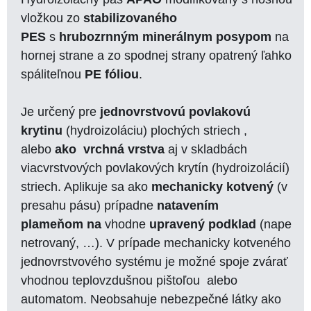
vložkou zo
stabilizovaného
PES
s
hrubozrnným minerálnym posypom
na
hornej strane a zo spodnej strany opatrený ľahko
spáliteľnou
PE fóliou
.
Je určený pre
jednovrstvovú povlakovú
krytinu
(hydroizoláciu) plochých striech ,
alebo
ako vrchná vrstva
aj v skladbách
viacvrstvových povlakových krytín (hydroizolácií)
striech. Aplikuje sa ako
mechanicky kotvený
(v
presahu pásu) prípadne
natavením
plameňom
na
vhodne
upravený
podklad
(nape
netrovaný, …). V prípade mechanicky kotveného
jednovrstvového systému je možné spoje zvárať
vhodnou teplovzdušnou pištoľou alebo
automatom. Neobsahuje nebezpečné látky ako