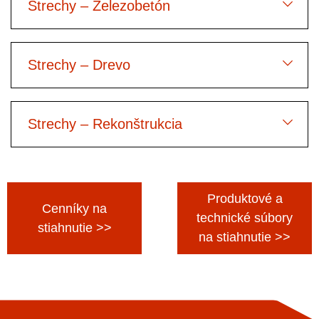
Strechy – Železobetón
Strechy – Drevo
Strechy – Rekonštrukcia
Produktové a
Cenníky na
technické súbory
stiahnutie >>
na stiahnutie >>