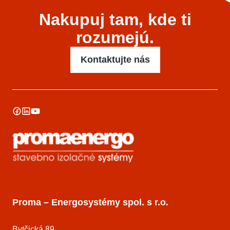
Nakupuj tam, kde ti
rozumejú.
Kontaktujte nás
Proma – Energosystémy spol. s r.o.
Bytčická 89