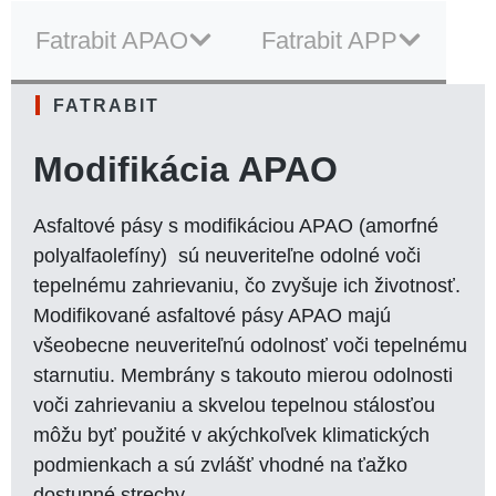
Fatrabit APAO
Fatrabit APP
FATRABIT
Modifikácia APAO
Asfaltové pásy s modifikáciou APAO (amorfné
polyalfaolefíny) sú neuveriteľne odolné voči
tepelnému zahrievaniu, čo zvyšuje ich životnosť.
Modifikované asfaltové pásy APAO majú
všeobecne neuveriteľnú odolnosť voči tepelnému
starnutiu. Membrány s takouto mierou odolnosti
voči zahrievaniu a skvelou tepelnou stálosťou
môžu byť použité v akýchkoľvek klimatických
podmienkach a sú zvlášť vhodné na ťažko
dostupné strechy.