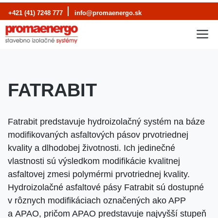
Preskočiť
+421 (41) 7248 777
info@promaenergo.sk
na
M
obsah
FATRABIT
Fatrabit predstavuje hydroizolačný systém na báze
modifikovaných asfaltových pásov prvotriednej
kvality a dlhodobej životnosti. Ich jedinečné
vlastnosti sú výsledkom modifikácie kvalitnej
asfaltovej zmesi polymérmi prvotriednej kvality.
Hydroizolačné asfaltové pásy Fatrabit sú dostupné
v rôznych modifikáciach označených ako APP
a APAO, pričom APAO predstavuje najvyšší stupeň