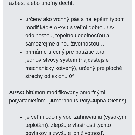
azbest alebo uhoľný decht.
určený ako vrchný pás s najlepším typom
modifikácie APAO s veľmi dobrou UV
odolnosťou, tepelnou odolnosťou a
samozrejme dlhou životnosťou …
primárne určený pre použitie ako
jednovrstvový systém (najčastejšie
mechanicky kotvený), určený pre ploché
strechy od sklonu 0°
APAO
bitúmen modifikovaný amorfnými
polyalfaolefínmi (
A
morphous
P
oly-
A
lpha
O
lefins)
je veľmi odolný voči zahrievaniu (vysokým
teplotám), zlepšuje vlastnosti týchto
povlakov a zvyšuje ich životnosť.