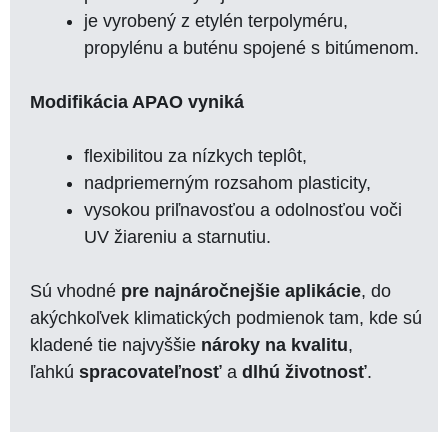
je vyrobený z etylén terpolyméru,
propylénu a buténu spojené s bitúmenom.
Modifikácia APAO vyniká
flexibilitou za nízkych teplôt,
nadpriemerným rozsahom plasticity,
vysokou priľnavosťou a odolnosťou voči
UV žiareniu a starnutiu.
Sú vhodné
pre najnáročnejšie aplikácie
, do
akýchkoľvek klimatických podmienok tam, kde sú
kladené tie najvyššie
nároky na kvalitu
,
ľahkú
spracovateľnosť
a
dlhú životnosť
.