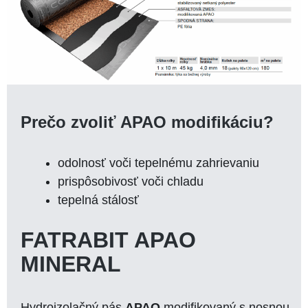
Prečo zvoliť APAO modifikáciu?
odolnosť voči tepelnému zahrievaniu
prispôsobivosť voči chladu
tepelná stálosť
FATRABIT APAO
MINERAL
Hydroizolačný pás
APAO
modifikovaný s nosnou