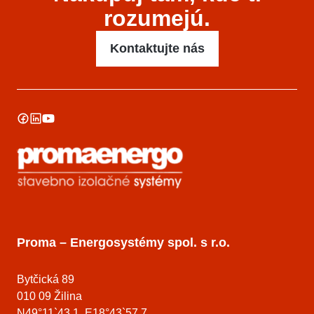
rozumejú.
Kontaktujte nás
Proma – Energosystémy spol. s r.o.
Bytčická 89
010 09 Žilina
N49°11`43.1 E18°43`57.7