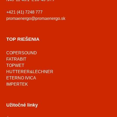
+421 (41) 7248 777
promaenergo@promaenergo.sk
TOP RIEŠENIA
COPERSOUND
FATRABIT
TOPWET
HUTTERER&LECHNER
ETERNO IVICA
IMPERTEK
Užitočné linky