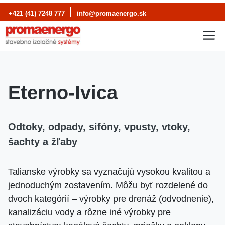
Preskočiť
+421 (41) 7248 777
info@promaenergo.sk
na
M
obsah
Eterno-Ivica
Odtoky, odpady, sifóny, vpusty, vtoky,
šachty a žľaby
Talianske výrobky sa vyznačujú vysokou kvalitou a
jednoduchým zostavením. Môžu byť rozdelené do
dvoch kategórií – výrobky pre drenáž (odvodnenie),
kanalizáciu vody a rôzne iné výrobky pre