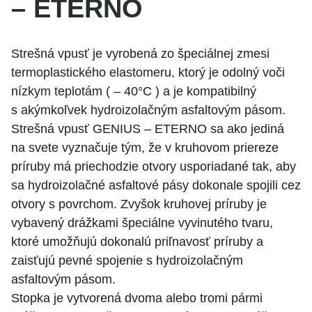
– ETERNO
Strešná vpusť je vyrobená zo špeciálnej zmesi
termoplastického elastomeru, ktorý je odolný voči
nízkym teplotám ( – 40°C ) a je kompatibilný
s akýmkoľvek hydroizolačným asfaltovým pásom.
Strešná vpusť GENIUS – ETERNO sa ako jediná
na svete vyznačuje tým, že v kruhovom priereze
príruby má priechodzie otvory usporiadané tak, aby
sa hydroizolačné asfaltové pásy dokonale spojili cez
otvory s povrchom. Zvyšok kruhovej príruby je
vybavený drážkami špeciálne vyvinutého tvaru,
ktoré umožňujú dokonalú priľnavosť príruby a
zaisťujú pevné spojenie s hydroizolačným
asfaltovým pásom.
Stopka je vytvorená dvoma alebo tromi pármi