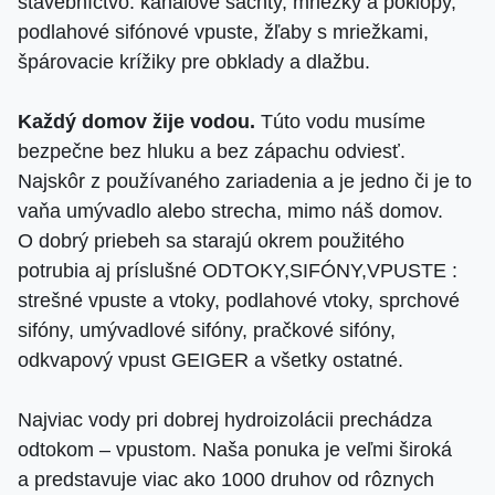
stavebníctvo: kanálové šachty, mriežky a poklopy,
podlahové sifónové vpuste, žľaby s mriežkami,
špárovacie krížiky pre obklady a dlažbu.
Každý domov žije vodou.
Túto vodu musíme
bezpečne bez hluku a bez zápachu odviesť.
Najskôr z používaného zariadenia a je jedno či je to
vaňa umývadlo alebo strecha, mimo náš domov.
O dobrý priebeh sa starajú okrem použitého
potrubia aj príslušné ODTOKY,SIFÓNY,VPUS­TE :
strešné vpuste a vtoky, podlahové vtoky, sprchové
sifóny, umývadlové sifóny, pračkové sifóny,
odkvapový vpust GEIGER a všetky ostatné.
Najviac vody pri dobrej hydroizolácii prechádza
odtokom – vpustom. Naša ponuka je veľmi široká
a predstavuje viac ako 1000 druhov od rôznych