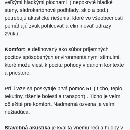
veľkými hladkými plochami ( nepokryté hladké
steny, sádrokartónové podhľady, sklo a pod.)
potrebujú akustické riešenia, ktoré vo všeobecnosti
pomáhajú zvuk pohlcovať a eliminovať odrazy
zvuku.
Komfort
je definovaný ako súbor príjemných
pocitov spôsobených environmentálnymi stimulmi,
ktoré môžu viesť k pocitu pohody v danom kontexte
a priestore.
Pri úraze sa poskytuje prvá pomoc
5T
( ticho, teplo,
tekutiny, tíšenie bolesti a transport) . Ticho je veľmi
dôležité pre komfort. Nadmerná ozvena je veľmi
nežiadúca.
Stavebná akustika
je kvalita vnemu reči a hudby v