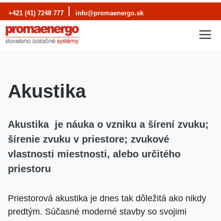
Preskočiť
+421 (41) 7248 777
info@promaenergo.sk
na
M
obsah
Akustika
Akustika je náuka o vzniku a šírení zvuku;
šírenie zvuku v priestore; zvukové
vlastnosti miestnosti, alebo určitého
priestoru
Priestorová akustika je dnes tak dôležitá ako nikdy
predtým. Súčasné moderné stavby so svojimi