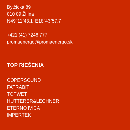
Bytčická 89
010 09 Žilina
N49°11`43.1 E18°43`57.7
+421 (41) 7248 777
promaenergo@promaenergo.sk
TOP RIEŠENIA
COPERSOUND
FATRABIT
TOPWET
HUTTERER&LECHNER
ETERNO IVICA
IMPERTEK