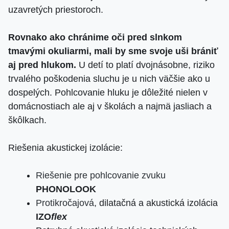
uzavretých priestoroch.
Rovnako ako chránime oči pred slnkom
tmavými okuliarmi, mali by sme svoje uši brániť
aj pred hlukom.
U detí to platí dvojnásobne, riziko
trvalého poškodenia sluchu je u nich väčšie ako u
dospelých. Pohlcovanie hluku je dôležité nielen v
domácnostiach ale aj v školách a najmä jasliach a
škôlkach.
Riešenia akustickej izolácie:
Riešenie pre pohlcovanie zvuku
PHONOLOOK
Protikročajová
, dilatačná a akustická izolácia
IZO
flex