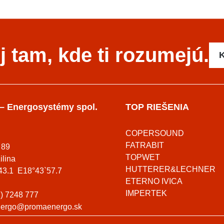
 tam, kde ti rozumejú.
K
– Energosystémy spol.
TOP RIEŠENIA
COPERSOUND
FATRABIT
 89
TOPWET
ilina
HUTTERER&LECHNER
43.1 E18°43`57.7
ETERNO IVICA
IMPERTEK
) 7248 777
ergo@promaenergo.sk