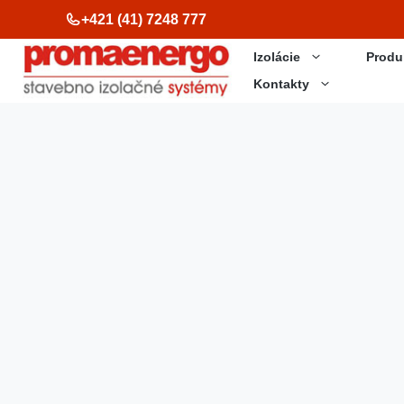
Preskočiť
+421 (41) 7248 777
na
Izolácie
Produ
obsah
Kontakty