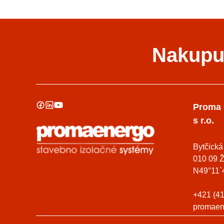
Nakupuj
Proma 
s r.o.
Bytčická
010 09 Ž
N49°11`
+421 (41
promaen