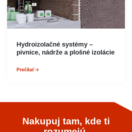
Hydroizolačné systémy –
pivnice, nádrže a plošné izolácie
Prečítať
Nakupuj tam, kde ti
rozumejú.