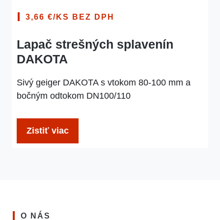
3,66 €/KS BEZ DPH
Lapač strešných splavenín
DAKOTA
Sivý geiger DAKOTA s vtokom 80-100 mm a
bočným odtokom DN100/110
Zistiť viac
O NÁS