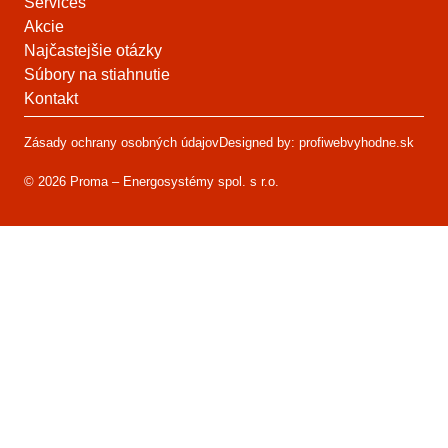
Services
Akcie
Najčastejšie otázky
Súbory na stiahnutie
Kontakt
Zásady ochrany osobných údajov
Designed by: profiwebvyhodne.sk
© 2026 Proma – Energosystémy spol. s r.o.