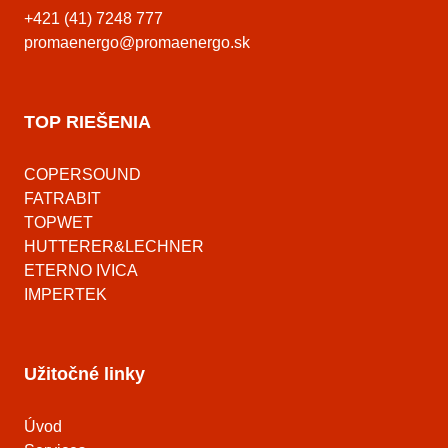
+421 (41) 7248 777
promaenergo@promaenergo.sk
TOP RIEŠENIA
COPERSOUND
FATRABIT
TOPWET
HUTTERER&LECHNER
ETERNO IVICA
IMPERTEK
Užitočné linky
Úvod