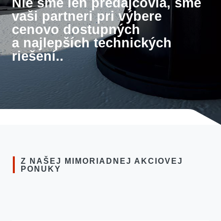
Nie sme len predajcovia, sme
vaši partneri pri výbere
cenovo dostupných
a najlepších technických
riešení..
Z NAŠEJ MIMORIADNEJ AKCIOVEJ
PONUKY