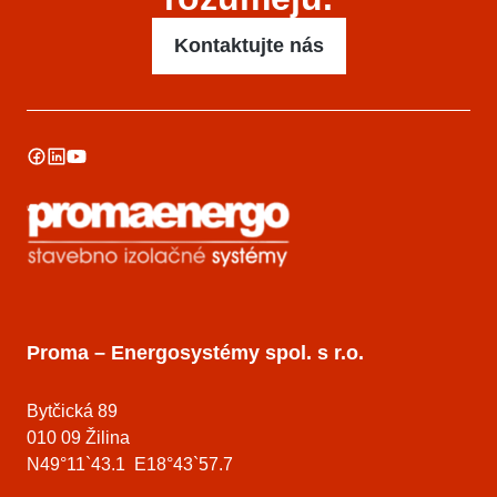
Kontaktujte nás
Proma – Energosystémy spol. s r.o.
Bytčická 89
010 09 Žilina
N49°11`43.1 E18°43`57.7