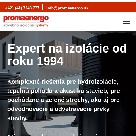
Preskočiť
+421 (41) 7248 777
info@promaenergo.sk
na
M
obsah
Expert na izolácie od
roku 1994
Komplexné riešenia pre hydroizolácie,
tepelnú pohodu a akustiku stavieb, pre
pochôdzne a zelené strechy, ako aj pre
odvodňovacie a odvetrávacie prvky
stavby.