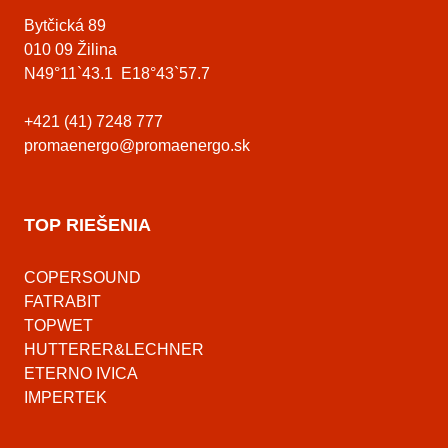
Bytčická 89
010 09 Žilina
N49°11`43.1 E18°43`57.7
+421 (41) 7248 777
promaenergo@promaenergo.sk
TOP RIEŠENIA
COPERSOUND
FATRABIT
TOPWET
HUTTERER&LECHNER
ETERNO IVICA
IMPERTEK