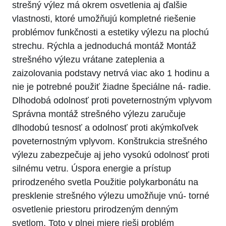
strešný výlez má okrem osvetlenia aj ďalšie
vlastnosti, ktoré umožňujú kompletné riešenie
problémov funkčnosti a estetiky výlezu na plochú
strechu. Rýchla a jednoduchá montáž Montáž
strešného výlezu vrátane zateplenia a
zaizolovania podstavy netrvá viac ako 1 hodinu a
nie je potrebné použiť žiadne špeciálne ná- radie.
Dlhodobá odolnosť proti poveternostným vplyvom
Správna montáž strešného výlezu zaručuje
dlhodobú tesnosť a odolnosť proti akýmkoľvek
poveternostným vplyvom. Konštrukcia strešného
výlezu zabezpečuje aj jeho vysokú odolnosť proti
silnému vetru. Úspora energie a prístup
prirodzeného svetla Použitie polykarbonátu na
presklenie strešného výlezu umožňuje vnú- torné
osvetlenie priestoru prirodzeným denným
svetlom. Toto v plnej miere rieši problém