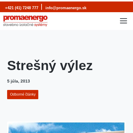
Preskočiť
+421 (41) 7248 777
info@promaenergo.sk
na
M
obsah
Strešný výlez
5 júla, 2013
Odborné články