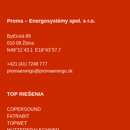
Proma – Energosystémy spol. s r.o.
Bytčická 89
010 09 Žilina
N49°11`43.1 E18°43`57.7
+421 (41) 7248 777
promaenergo@promaenergo.sk
TOP RIEŠENIA
COPERSOUND
FATRABIT
TOPWET