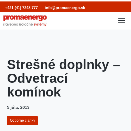
Preskočiť
+421 (41) 7248 777
info@promaenergo.sk
na
M
obsah
Strešné doplnky –
Odvetrací
komínok
5 júla, 2013
Odborné články