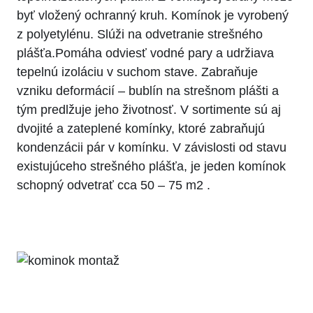
byť vložený ochranný kruh. Komínok je vyrobený
z polyetylénu. Slúži na odvetranie strešného
plášťa.Pomáha odviesť vodné pary a udržiava
tepelnú izoláciu v suchom stave. Zabraňuje
vzniku deformácií – bublín na strešnom plášti a
tým predlžuje jeho životnosť. V sortimente sú aj
dvojité a zateplené komínky, ktoré zabraňujú
kondenzácii pár v komínku. V závislosti od stavu
existujúceho strešného plášťa, je jeden komínok
schopný odvetrať cca 50 – 75 m2 .