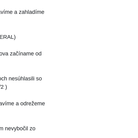
tavíme a zahladíme
ERAL)
nova začíname od
ch nesúhlasili so
2 )
pravíme a odrežeme
ám nevybočil zo