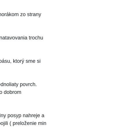
 horákom zo strany
 natavovania trochu
pásu, ktorý sme si
dnoliaty povrch.
 o dobrom
lny posyp nahreje a
jili ( preloženie min