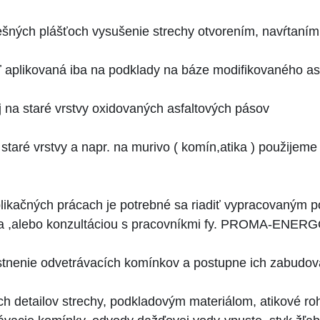
ešných plášťoch vysušenie strechy otvorením, navŕtaním
ť aplikovaná iba na podklady na báze modifikovaného as
aj na staré vrstvy oxidovaných asfaltových pásov
mi staré vrstvy a napr. na murivo ( komín,atika ) použijeme
 aplikačných prácach je potrebné sa riadiť vypracovaný
šťa ,alebo konzultáciou s pracovníkmi fy. PROMA-EN
estnenie odvetrávacích komínkov a postupne ich zabudov
ých detailov strechy, podkladovým materiálom, atikové ro