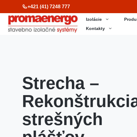
Preskočiť
+421 (41) 7248 777
na
Izolácie
Produ
obsah
Kontakty
Strecha –
Rekonštrukci
strešných