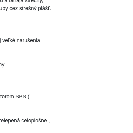
 a okraja strechy,
upy cez strešný plášť.
j veľké narušenia
hy
kátorom SBS (
prelepená celoplošne ,