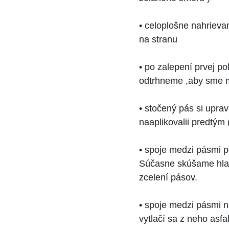
• celoplošne nahrieva
na stranu
• po zalepení prvej po
odtrhneme ,aby sme ma
• stočený pás si upra
naaplikovalii predtým
• spoje medzi pásmi po
Súčasne skúšame hlad
zcelení pásov.
• spoje medzi pásmi n
vytlačí sa z neho asfa