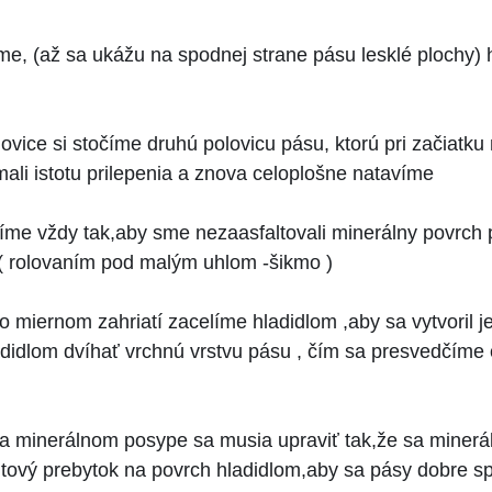
me, (až sa ukážu na spodnej strane pásu lesklé plochy)
lovice si stočíme druhú polovicu pásu, ktorú pri začiatku
li istotu prilepenia a znova celoplošne natavíme
víme vždy tak,aby sme nezaasfaltovali minerálny povrch 
 ( rolovaním pod malým uhlom -šikmo )
 miernom zahriatí zacelíme hladidlom ,aby sa vytvoril je
idlom dvíhať vrchnú vrstvu pásu , čím sa presvedčíme
a minerálnom posype sa musia upraviť tak,že sa minerá
ltový prebytok na povrch hladidlom,aby sa pásy dobre spo