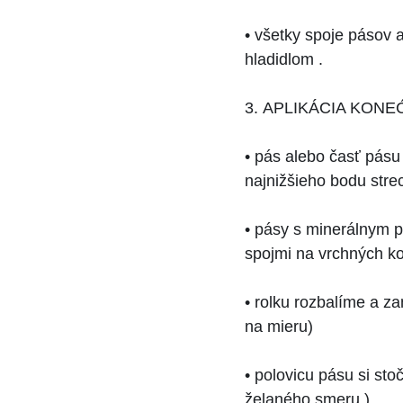
• všetky spoje pásov 
hladidlom .
3. APLIKÁCIA KON
• pás alebo časť pás
najnižšieho bodu strec
• pásy s minerálnym 
spojmi na vrchných ko
• rolku rozbalíme a z
na mieru)
• polovicu pásu si st
želaného smeru )