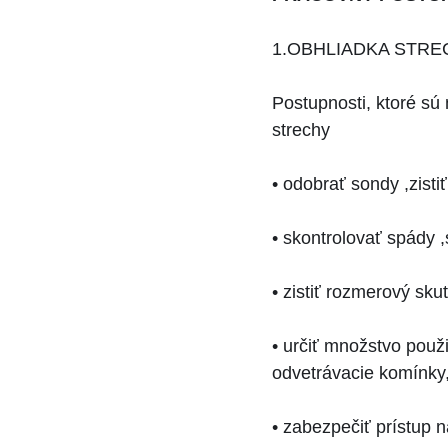
1.OBHLIADKA STRE
Postupnosti, ktoré sú 
strechy
• odobrať sondy ,zisti
• skontrolovať spády ,
• zistiť rozmerový sk
• určiť množstvo použi
odvetrávacie komínky,
• zabezpečiť prístup 