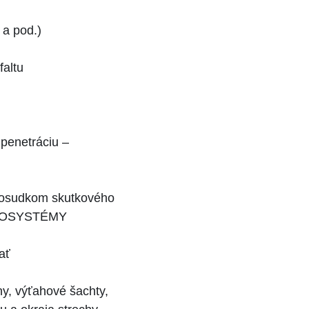
 a pod.)
faltu
 penetráciu –
m posudkom skutkového
ERGOSYSTÉMY
ať
hy, výťahové šachty,