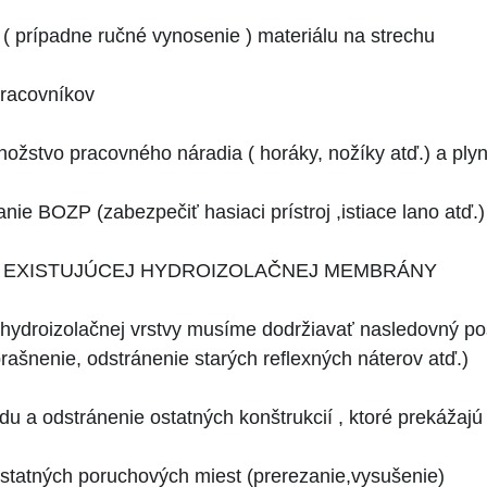
 ( prípadne ručné vynosenie ) materiálu na strechu
pracovníkov
nožstvo pracovného náradia ( horáky, nožíky atď.) a plyn
nie BOZP (zabezpečiť hasiaci prístroj ,istiace lano atď.)
A EXISTUJÚCEJ HYDROIZOLAČNEJ MEMBRÁNY
j hydroizolačnej vrstvy musíme dodržiavať nasledovný pos
prašnenie, odstránenie starých reflexných náterov atď.)
u a odstránenie ostatných konštrukcií , ktoré prekážajú 
ostatných poruchových miest (prerezanie,vy­sušenie)