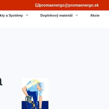
promaenergo@promaenergo.sk
kty a Systémy
Doplnkový materiál
Akcie
a