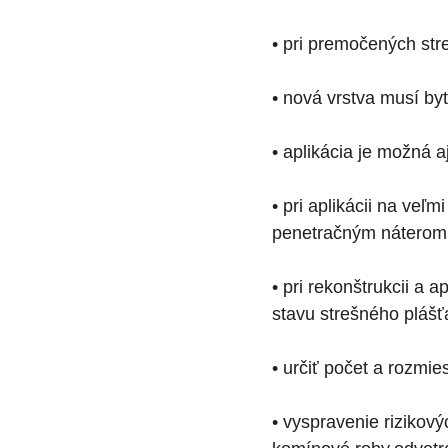
• pri premočených str
• nová vrstva musí by
• aplikácia je možná 
• pri aplikácii na veľ
penetračným náterom
• pri rekonštrukcii a
stavu strešného plá
• určiť počet a rozmi
• vyspravenie rizikov