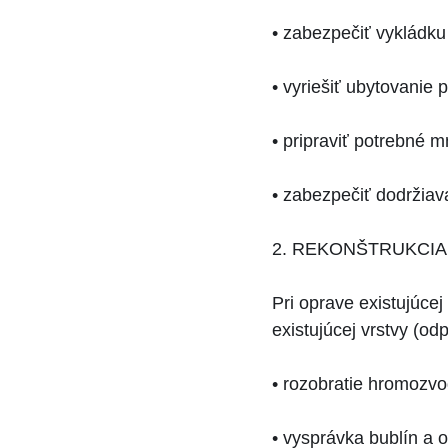
• zabezpečiť vykládku
• vyriešiť ubytovanie 
• pripraviť potrebné m
• zabezpečiť dodržiava
2. REKONŠTRUKCI
Pri oprave existujúce
existujúcej vrstvy (od
• rozobratie hromozvod
• vysprávka bublín a 