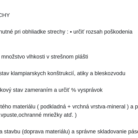
CHY
nutné pri obhliadke strechy : • určiť rozsah poškodenia
ť množstvo vlhkosti v strešnom plášti
stav klampiarskych konštrukcií, atiky a bleskozvodu
utkový stav zameraním a určiť % vysprávok
tého materiálu ( podkladná + vrchná vrstva-mineral ) a p
vpuste,ochran­né mriežky atď. )
na stavbu (doprava materiálu) a správne skladovanie pás