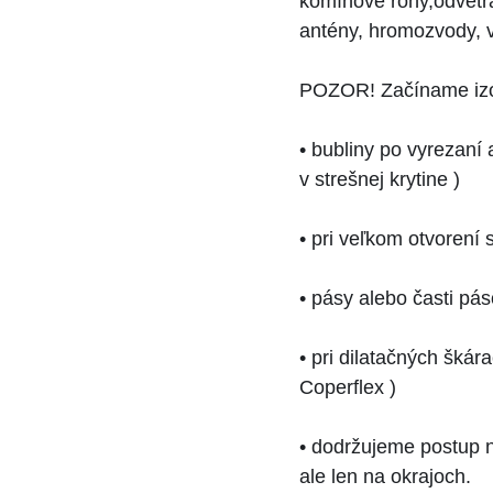
komínové rohy,odvetrá
antény, hromozvody, v
POZOR! Začíname izol
• bubliny po vyrezaní
v strešnej krytine )
• pri veľkom otvorení
• pásy alebo časti p
• pri dilatačných šká
Coperflex )
• dodržujeme postup na
ale len na okrajoch.