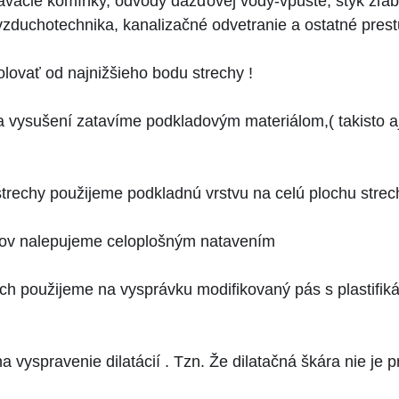
vacie komínky, odvody dažďovej vody-vpuste, styk žľabu
zduchotechnika, kanalizačné odvetranie a ostatné prest
ovať od najnižšieho bodu strechy !
 a vysušení zatavíme podkladovým materiálom,( takisto a
 strechy použijeme podkladnú vrstvu na celú plochu strec
ásov nalepujeme celoplošným natavením
rach použijeme na vysprávku modifikovaný pás s plastifi
 vyspravenie dilatácií . Tzn. Že dilatačná škára nie je 