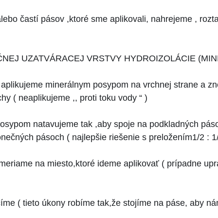
alebo častí pásov ,ktoré sme aplikovali, nahrejeme , roz
EĆNEJ UZATVÁRACEJ VRSTVY HYDROIZOLÁCIE (MIN
u aplikujeme minerálnym posypom na vrchnej strane a z
hy ( neaplikujeme ,, proti toku vody “ )
posypom natavujeme tak ,aby spoje na podkladných páso
nečných pásoch ( najlepšie riešenie s preložením1/2 : 1/
ameriame na miesto,ktoré ideme aplikovať ( prípadne u
očíme ( tieto úkony robíme tak,že stojíme na páse, aby n