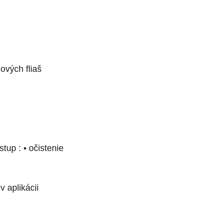
ových fliaš
tup : • očistenie
v aplikácii