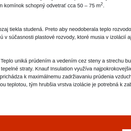
2
den komínok schopný odvetrať cca 50 – 75 m
.
zaj tiekla studená. Preto aby neodoberala teplo rozvodo
 v súčasnosti plastové rozvody, ktoré musia v izolácií aj
 Teplo uniká prúdením a vedením cez steny a strechu bud
tepelné straty. Knauf Insulation využíva najpokrokovejši
 prichádza k maximálnemu zadržiavaniu prúdenia vzduc
u teplotou, tým hrubšia vrstva izolácie je potrebná k zab