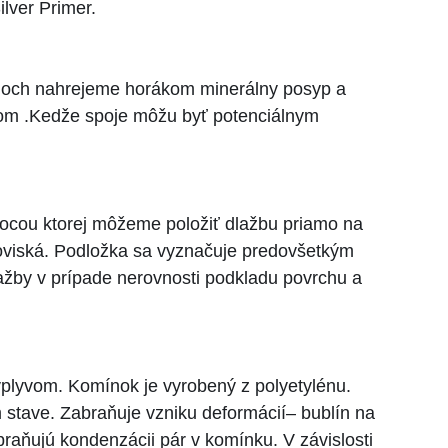
lver Primer.
pojoch nahrejeme horákom minerálny posyp a
tkom .Kedže spoje môžu byť potenciálnym
ocou ktorej môžeme položiť dlažbu priamo na
koviská. Podložka sa vyznačuje predovšetkým
ažby v prípade nerovnosti podkladu povrchu a
plyvom. Komínok je vyrobený z polyetylénu.
 stave. Zabraňuje vzniku deformácií– bublín na
abraňujú kondenzácii pár v komínku. V závislosti