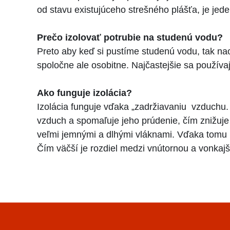
od stavu existujúceho strešného plášťa, je je
Prečo izolovať potrubie na studenú vodu?
Preto aby keď si pustíme studenú vodu, tak nao
spoločne ale osobitne. Najčastejšie sa používajú
Ako funguje izolácia?
Izolácia funguje vďaka „zadržiavaniu vzduchu.
vzduch a spomaľuje jeho prúdenie, čím znižuje 
veľmi jemnými a dlhými vláknami. Vďaka tomu
Čím väčší je rozdiel medzi vnútornou a vonkajšo