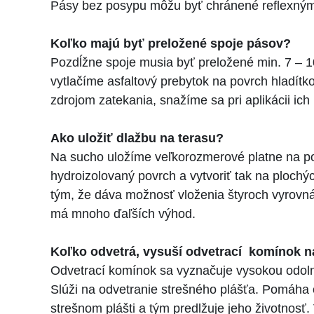
Pásy bez posypu môžu byť chránené reflexným,
Koľko majú byť preložené spoje pásov?
Pozdĺžne spoje musia byť preložené min. 7 – 
vytlačíme asfaltový prebytok na povrch hladít
zdrojom zatekania, snažíme sa pri aplikácii ich
Ako uložiť dlažbu na terasu?
Na sucho uložíme veľkorozmerové platne na po
hydroizolovaný povrch a vytvoriť tak na ploch
tým, že dáva možnosť vloženia štyroch vyrovná
má mnoho ďaľších výhod.
Koľko odvetrá, vysuší odvetrací komínok n
Odvetrací komínok sa vyznačuje vysokou odoln
Slúži na odvetranie strešného plášťa. Pomáha 
strešnom plášti a tým predlžuje jeho životnosť.