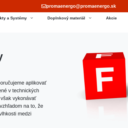
promaenergo@promaenergo.sk
kty a Systémy
Doplnkový materiál
Akcie
y
poručujeme aplikovať
ené v technických
e však vykonávať
 vzhľadom na to, že
lhkosti medzi