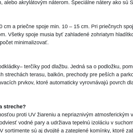
 alebo akrylátovým náterom. Špeciálne nátery ako sú Si
10 cm a priečne spoje min. 10 – 15 cm. Pri priečnych s
kom. Všetky spoje musia byť zahladené zohriatym hladí
 počet minimalizovať.
dkládky– terčíky pod dlažbu. Jedná sa o podložku, pom
ých strechách terasu, balkón, prechody pre peších a par
vacích prvkov, ktoré automaticky vyrovnávajú povrch dl
a streche?
osťou proti UV žiareniu a nepriaznivým atmosferickým v
odviesť vodné pary a udržiava tepelnú izoláciu v suchom
 V sortimente sú aj dvojité a zateplené komínky, ktoré z