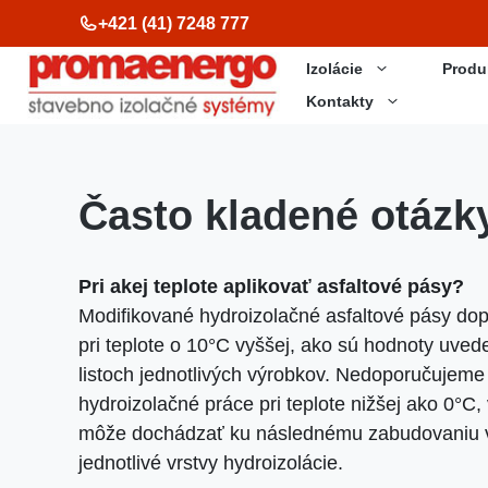
Preskočiť
+421 (41) 7248 777
na
Izolácie
Produ
obsah
Kontakty
Často kladené otázk
Pri akej teplote aplikovať asfaltové pásy?
Modifikované hydroizolačné asfaltové pásy do
pri teplote o 10°C vyššej, ako sú hodnoty uved
listoch jednotlivých výrobkov. Nedoporučujem
hydroizolačné práce pri teplote nižšej ako 0°C,
môže dochádzať ku následnému zabudovaniu v
jednotlivé vrstvy hydroizolácie.