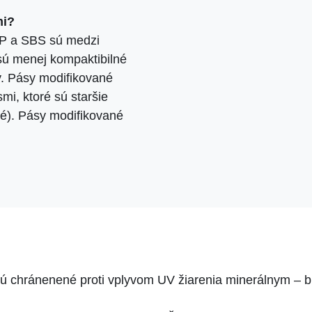
mi?
PP a SBS sú medzi
sú menej kompaktibilné
. Pásy modifikované
i, ktoré sú staršie
né). Pásy modifikované
sú chránenené proti vplyvom UV žiarenia minerálnym – 