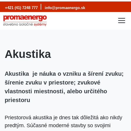
Preskočiť
+421 (41) 7248 777
info@promaenergo.sk
na
M
obsah
Akustika
Akustika je náuka o vzniku a šírení zvuku;
šírenie zvuku v priestore; zvukové
vlastnosti miestnosti, alebo určitého
priestoru
Priestorová akustika je dnes tak dôležitá ako nikdy
predtým. Súčasné moderné stavby so svojimi