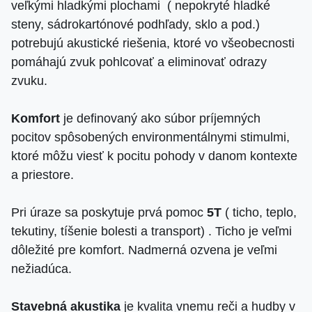
veľkými hladkými plochami ( nepokryté hladké
steny, sádrokartónové podhľady, sklo a pod.)
potrebujú akustické riešenia, ktoré vo všeobecnosti
pomáhajú zvuk pohlcovať a eliminovať odrazy
zvuku.
Komfort
je definovaný ako súbor príjemných
pocitov spôsobených environmentálnymi stimulmi,
ktoré môžu viesť k pocitu pohody v danom kontexte
a priestore.
Pri úraze sa poskytuje prvá pomoc
5T
( ticho, teplo,
tekutiny, tíšenie bolesti a transport) . Ticho je veľmi
dôležité pre komfort. Nadmerná ozvena je veľmi
nežiadúca.
Stavebná akustika
je kvalita vnemu reči a hudby v