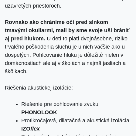
uzavretých priestoroch.
Rovnako ako chránime oči pred slnkom
tmavými okuliarmi, mali by sme svoje uši brániť
aj pred hlukom.
U detí to platí dvojnásobne, riziko
trvalého poškodenia sluchu je u nich väčšie ako u
dospelých. Pohlcovanie hluku je dôležité nielen v
domácnostiach ale aj v školách a najmä jasliach a
škôlkach.
Riešenia akustickej izolácie:
Riešenie pre pohlcovanie zvuku
PHONOLOOK
Protikročajová
, dilatačná a akustická izolácia
IZO
flex