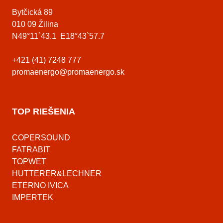
Bytčická 89
010 09 Žilina
N49°11`43.1 E18°43`57.7
+421 (41) 7248 777
promaenergo@promaenergo.sk
TOP RIEŠENIA
COPERSOUND
FATRABIT
TOPWET
HUTTERER&LECHNER
ETERNO IVICA
IMPERTEK